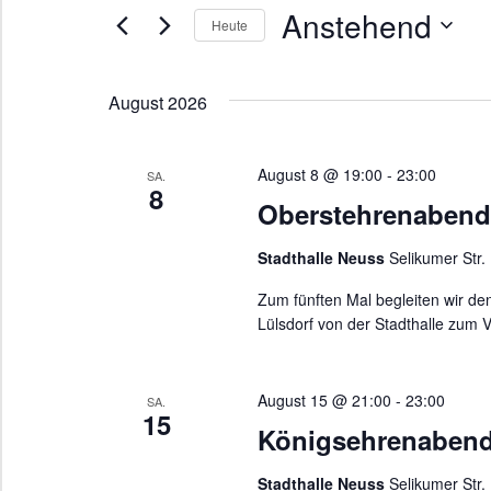
und
Suche
Anstehend
Heute
nach
Ansichten,
Datum
Veranstaltungen
Navigation
wählen.
Schlüsselwort.
August 2026
August 8 @ 19:00
-
23:00
SA.
8
Oberstehrenabend
Stadthalle Neuss
Selikumer Str.
Zum fünften Mal begleiten wir d
Lülsdorf von der Stadthalle zum
August 15 @ 21:00
-
23:00
SA.
15
Königsehrenaben
Stadthalle Neuss
Selikumer Str.