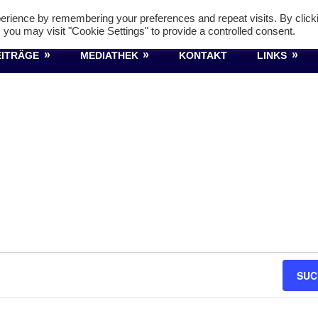
Holzheim 1923
erience by remembering your preferences and repeat visits. By click
 you may visit "Cookie Settings" to provide a controlled consent.
EITRÄGE
MEDIATHEK
KONTAKT
LINKS
SUC