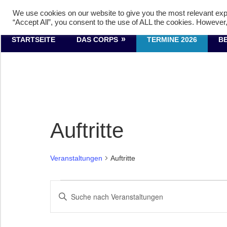
Zum
Tambourcorps Concordia 
We use cookies on our website to give you the most relevant exp
Inhalt
“Accept All”, you consent to the use of ALL the cookies. However,
springen
Tambourcorps
STARTSEITE
DAS CORPS
TERMINE 2026
B
Concordia
Holzheim
1923
Auftritte
Veranstaltungen
Auftritte
Veranstaltungen
Veranstaltungen
Bitte
Schlüsselwort
Suche
eingeben.