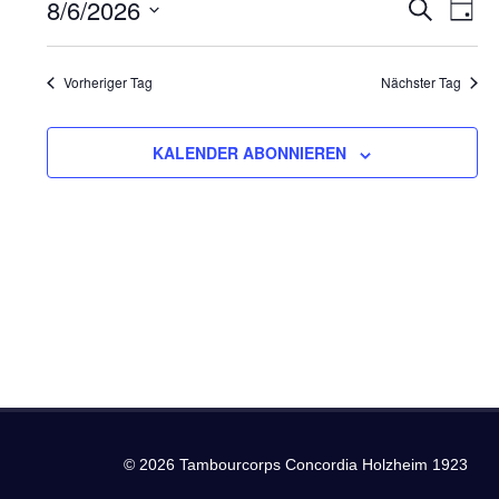
6.
8/6/2026
Ver
Verans
SUCHE
TAG
Datum
Ans
August
Suche
wählen.
Nav
Vorheriger Tag
Nächster Tag
2026
und
Ansich
KALENDER ABONNIEREN
Naviga
© 2026 Tambourcorps Concordia Holzheim 1923