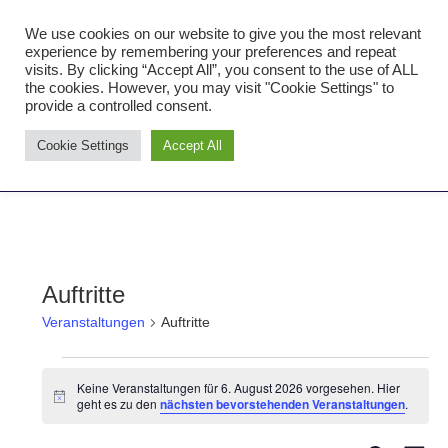
Zum
We use cookies on our website to give you the most relevant
Inhalt
Tambourcorps Concordia
experience by remembering your preferences and repeat
springen
visits. By clicking “Accept All”, you consent to the use of ALL
Holzheim 1923
the cookies. However, you may visit "Cookie Settings" to
provide a controlled consent.
Tambourcorps
Cookie Settings
Accept All
Concordia
NAVIGATION
Holzheim
1923
Auftritte
Veranstaltungen
Auftritte
Veranstaltungen
Keine Veranstaltungen für 6. August 2026 vorgesehen. Hier
Hinweis
geht es zu den
nächsten bevorstehenden Veranstaltungen
.
for