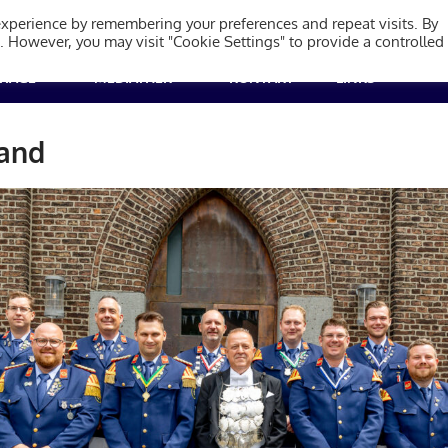
olzheim 1923
experience by remembering your preferences and repeat visits. By
s. However, you may visit "Cookie Settings" to provide a controlled
TRÄGE
MEDIATHEK
KONTAKT
LINKS
tand