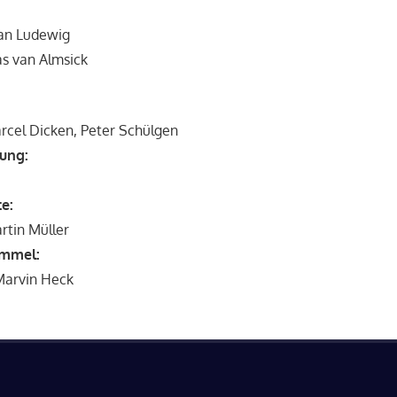
fan Ludewig
as van Almsick
rcel Dicken, Peter Schülgen
tung:
te:
rtin Müller
ommel:
Marvin Heck