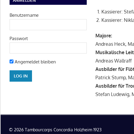
ANMELDEN
Kassierer: Ste
Benutzername
Kassierer: Nikl
Majore:
Passwort
Andreas Heck, Ma
Musikalische Lei
Andreas Wallraff
Angemeldet bleiben
Ausbilder für Flö
Patrick Stump, Ma
Ausbilder für Tr
Stefan Ludewig, 
© 2026 Tambourcorps Concordia Holzheim 1923