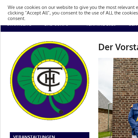
Zum
Tambourcorps Concordia H
We use cookies on our website to give you the most relevant 
Inhalt
clicking “Accept All”, you consent to the use of ALL the cookie
consent.
springen
Tambourcorps
STARTSEITE
DAS CORPS
TERMINE 2026
BEI
Concordia
Holzheim
Der Vors
1923
VERANSTALTUNGEN