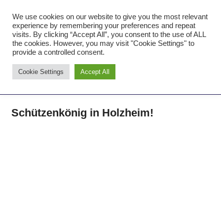
Zum
We use cookies on our website to give you the most relevant
Inhalt
Tambourcorps Concordia
experience by remembering your preferences and repeat
springen
visits. By clicking “Accept All”, you consent to the use of ALL
Holzheim 1923
the cookies. However, you may visit "Cookie Settings" to
provide a controlled consent.
Tambourcorps
Cookie Settings
Accept All
Concordia
NAVIGATION
Holzheim
1923
Schützenkönig in Holzheim!