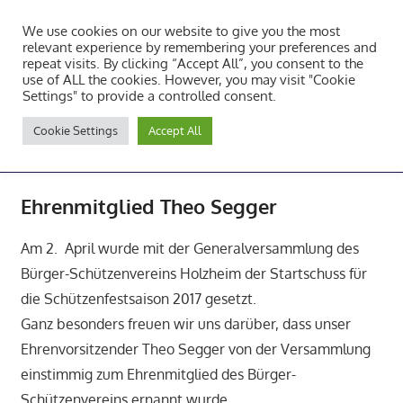
Zum
We use cookies on our website to give you the most
Inhalt
Tambourcorps Concordia
relevant experience by remembering your preferences and
springen
repeat visits. By clicking “Accept All”, you consent to the
Holzheim 1923
use of ALL the cookies. However, you may visit "Cookie
Settings" to provide a controlled consent.
Tambourcorps
Cookie Settings
Accept All
Concordia
NAVIGATION
Holzheim
1923
Ehrenmitglied Theo Segger
Am 2. April wurde mit der Generalversammlung des
Bürger-Schützenvereins Holzheim der Startschuss für
die Schützenfestsaison 2017 gesetzt.
Ganz besonders freuen wir uns darüber, dass unser
Ehrenvorsitzender Theo Segger von der Versammlung
einstimmig zum Ehrenmitglied des Bürger-
Schützenvereins ernannt wurde.