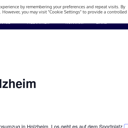
olzheim 1923
experience by remembering your preferences and repeat visits. By
s. However, you may visit "Cookie Settings" to provide a controlled
TRÄGE
MEDIATHEK
KONTAKT
LINKS
olzheim
insumzug in Holzheim. Los geht es auf dem Sportplatz.