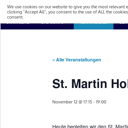
Zum
Tambourcorps Concordia H
We use cookies on our website to give you the most relevant 
Inhalt
clicking “Accept All”, you consent to the use of ALL the cookie
consent.
springen
Tambourcorps
STARTSEITE
DAS CORPS
TERMINE 2026
BEI
Concordia
Holzheim
1923
« Alle Veranstaltungen
St. Martin H
November 12 @ 17:15
-
19:00
Heute begleiten wir den St. Mart