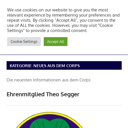
Zum
We use cookies on our website to give you the most
Inhalt
Tambourcorps Concordia
relevant experience by remembering your preferences and
springen
repeat visits. By clicking “Accept All”, you consent to the
Holzheim 1923
use of ALL the cookies. However, you may visit "Cookie
Settings" to provide a controlled consent.
Tambourcorps
Cookie Settings
Accept All
Concordia
NAVIGATION
Holzheim
1923
KATEGORIE:
NEUES AUS DEM CORPS
Die neuesten Informationen aus dem Corps
Ehrenmitglied Theo Segger