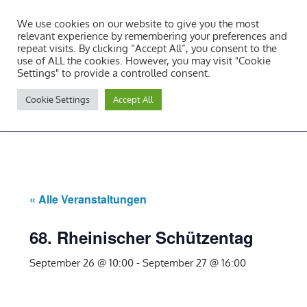
Zum
We use cookies on our website to give you the most
Inhalt
Tambourcorps Concordia
relevant experience by remembering your preferences and
springen
repeat visits. By clicking “Accept All”, you consent to the
Holzheim 1923
use of ALL the cookies. However, you may visit "Cookie
Settings" to provide a controlled consent.
Tambourcorps
Cookie Settings
Accept All
Concordia
NAVIGATION
Holzheim
1923
« Alle Veranstaltungen
68. Rheinischer Schützentag
September 26 @ 10:00
-
September 27 @ 16:00