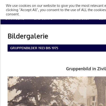
Zum
Tambourcorps Concordia H
We use cookies on our website to give you the most relevant 
Inhalt
clicking “Accept All”, you consent to the use of ALL the cookie
consent.
springen
Tambourcorps
STARTSEITE
DAS CORPS
TERMINE 2026
BEI
Concordia
Holzheim
Bildergalerie
1923
GRUPPENBILDER 1923 BIS 1975
Gruppenbild in Zivil