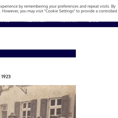
olzheim 1923
experience by remembering your preferences and repeat visits. By
s. However, you may visit "Cookie Settings" to provide a controlled
TRÄGE
MEDIATHEK
KONTAKT
LINKS
 1923