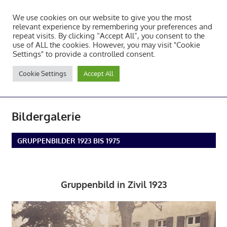
Zum
We use cookies on our website to give you the most
Inhalt
Tambourcorps Concordia
relevant experience by remembering your preferences and
springen
repeat visits. By clicking “Accept All”, you consent to the
Holzheim 1923
use of ALL the cookies. However, you may visit "Cookie
Settings" to provide a controlled consent.
Tambourcorps
Cookie Settings
Accept All
Concordia
NAVIGATION
Holzheim
1923
Bildergalerie
GRUPPENBILDER 1923 BIS 1975
Gruppenbild in Zivil 1923