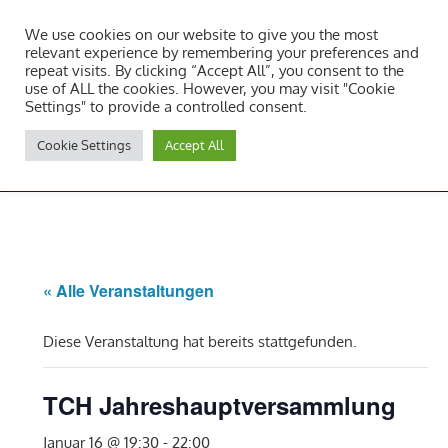
Zum
We use cookies on our website to give you the most
Inhalt
Tambourcorps Concordia
relevant experience by remembering your preferences and
springen
repeat visits. By clicking “Accept All”, you consent to the
Holzheim 1923
use of ALL the cookies. However, you may visit "Cookie
Settings" to provide a controlled consent.
Tambourcorps
Cookie Settings
Accept All
Concordia
NAVIGATION
Holzheim
1923
« Alle Veranstaltungen
Diese Veranstaltung hat bereits stattgefunden.
TCH Jahreshauptversammlung
Januar 16 @ 19:30
-
22:00