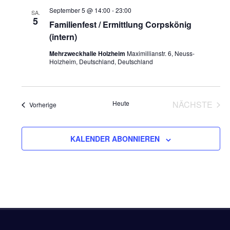
und
September 5 @ 14:00
-
23:00
SA.
5
Ansich
Familienfest / Ermittlung Corpskönig
(intern)
Naviga
Mehrzweckhalle Holzheim
Maximillianstr. 6, Neuss-
Holzheim, Deutschland, Deutschland
Heute
NÄCHSTE
Veranstaltungen
Vorherige
VERANS
KALENDER ABONNIEREN