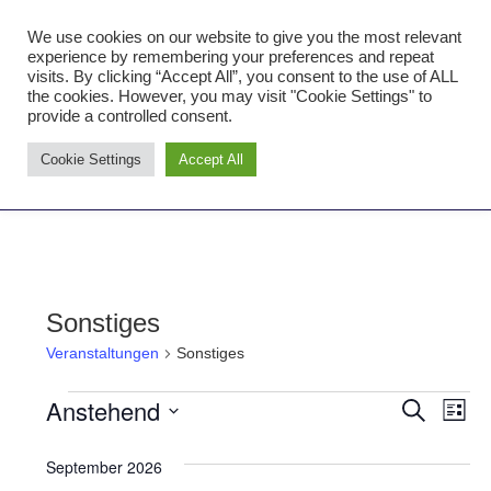
Zum
We use cookies on our website to give you the most relevant
Inhalt
Tambourcorps Concordia
experience by remembering your preferences and repeat
springen
visits. By clicking “Accept All”, you consent to the use of ALL
Holzheim 1923
the cookies. However, you may visit "Cookie Settings" to
provide a controlled consent.
Tambourcorps
Cookie Settings
Accept All
Concordia
NAVIGATION
Holzheim
1923
Sonstiges
Veranstaltungen
Sonstiges
Anstehend
Veranstaltungen
Ver
Verans
SUCHE
LISTE
Datum
Ans
Suche
September 2026
wählen.
Nav