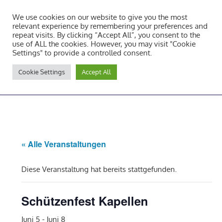
Zum
We use cookies on our website to give you the most
Inhalt
Tambourcorps Concordia
relevant experience by remembering your preferences and
springen
repeat visits. By clicking “Accept All”, you consent to the
Holzheim 1923
use of ALL the cookies. However, you may visit "Cookie
Settings" to provide a controlled consent.
Tambourcorps
Cookie Settings
Accept All
Concordia
NAVIGATION
Holzheim
1923
« Alle Veranstaltungen
Diese Veranstaltung hat bereits stattgefunden.
Schützenfest Kapellen
Juni 5
-
Juni 8