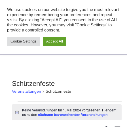
Zum
We use cookies on our website to give you the most relevant
Inhalt
Tambourcorps Concordia
experience by remembering your preferences and repeat
springen
visits. By clicking “Accept All”, you consent to the use of ALL
Holzheim 1923
the cookies. However, you may visit "Cookie Settings" to
provide a controlled consent.
Tambourcorps
Cookie Settings
Accept All
Concordia
NAVIGATION
Holzheim
1923
Schützenfeste
Veranstaltungen
Schützenfeste
Veranstaltungen
Keine Veranstaltungen für 1. Mai 2024 vorgesehen. Hier geht
Hinweis
es zu den
nächsten bevorstehenden Veranstaltungen
.
for