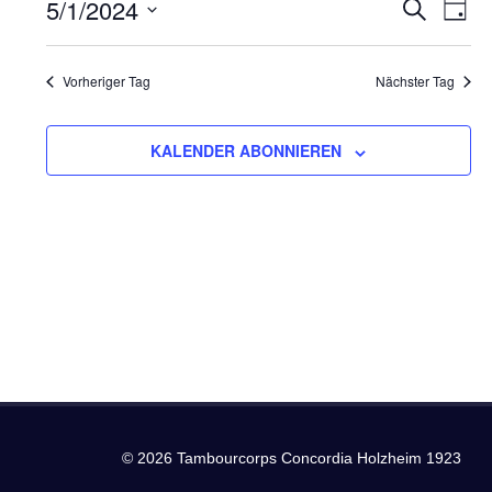
1.
5/1/2024
Ver
Verans
SUCHE
TAG
Datum
Ans
Mai
Suche
wählen.
Nav
Vorheriger Tag
Nächster Tag
2024
und
Ansich
KALENDER ABONNIEREN
Naviga
© 2026 Tambourcorps Concordia Holzheim 1923