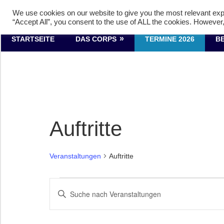
Zum
Tambourcorps Concordia 
We use cookies on our website to give you the most relevant exp
Inhalt
“Accept All”, you consent to the use of ALL the cookies. However,
springen
Tambourcorps
STARTSEITE
DAS CORPS
TERMINE 2026
B
Concordia
Holzheim
1923
Auftritte
Veranstaltungen
Auftritte
Veranstaltungen
Veranstaltungen
Bitte
Schlüsselwort
Suche
eingeben.