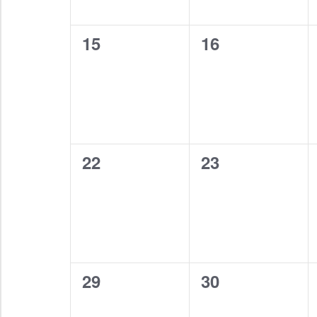
0
0
15
16
Veranstaltungen,
Veranstaltung
0
0
22
23
Veranstaltungen,
Veranstaltung
0
0
29
30
Veranstaltungen,
Veranstaltung