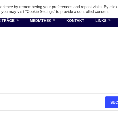
Holzheim 1923
erience by remembering your preferences and repeat visits. By click
 you may visit "Cookie Settings" to provide a controlled consent.
EITRÄGE
MEDIATHEK
KONTAKT
LINKS
SUC