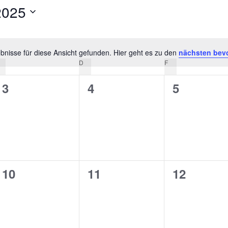
2025
bnisse für diese Ansicht gefunden. Hier geht es zu den
nächsten bev
Hinweis
MITTWOCH
D
DONNERSTAG
F
FREITAG
0
0
0
3
4
5
en,
Veranstaltungen,
Veranstaltungen,
Veranstal
0
0
0
10
11
12
en,
Veranstaltungen,
Veranstaltungen,
Veranstal