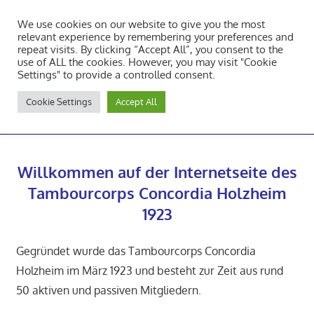
Zum
We use cookies on our website to give you the most
Inhalt
Tambourcorps Concordia
relevant experience by remembering your preferences and
springen
repeat visits. By clicking “Accept All”, you consent to the
Holzheim 1923
use of ALL the cookies. However, you may visit "Cookie
Settings" to provide a controlled consent.
Tambourcorps
Cookie Settings
Accept All
Concordia
NAVIGATION
Holzheim
1923
Willkommen auf der Internetseite des
Tambourcorps Concordia Holzheim
1923
Gegründet wurde das Tambourcorps Concordia
Holzheim im März 1923 und besteht zur Zeit aus rund
50 aktiven und passiven Mitgliedern.