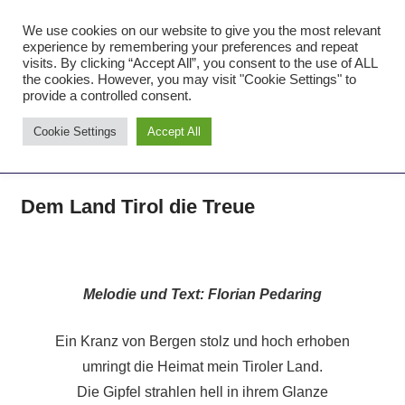
Zum
We use cookies on our website to give you the most relevant
Inhalt
Tambourcorps Concordia
experience by remembering your preferences and repeat
springen
visits. By clicking “Accept All”, you consent to the use of ALL
Holzheim 1923
the cookies. However, you may visit "Cookie Settings" to
provide a controlled consent.
Tambourcorps
Cookie Settings
Accept All
Concordia
NAVIGATION
Holzheim
1923
Dem Land Tirol die Treue
Melodie und Text: Florian Pedaring
Ein Kranz von Bergen stolz und hoch erhoben
umringt die Heimat mein Tiroler Land.
Die Gipfel strahlen hell in ihrem Glanze