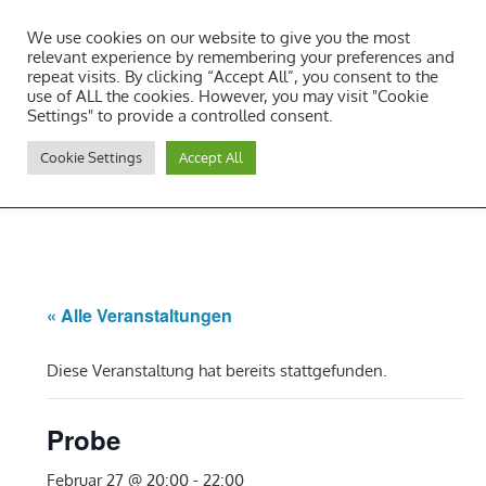
Zum
We use cookies on our website to give you the most
Inhalt
Tambourcorps Concordia
relevant experience by remembering your preferences and
springen
repeat visits. By clicking “Accept All”, you consent to the
Holzheim 1923
use of ALL the cookies. However, you may visit "Cookie
Settings" to provide a controlled consent.
Tambourcorps
Cookie Settings
Accept All
Concordia
NAVIGATION
Holzheim
1923
« Alle Veranstaltungen
Diese Veranstaltung hat bereits stattgefunden.
Probe
Februar 27 @ 20:00
-
22:00