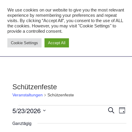
Zum
We use cookies on our website to give you the most relevant
Inhalt
Tambourcorps Concordia
experience by remembering your preferences and repeat
springen
visits. By clicking “Accept All”, you consent to the use of ALL
Holzheim 1923
the cookies. However, you may visit "Cookie Settings" to
provide a controlled consent.
Tambourcorps
Cookie Settings
Accept All
Concordia
NAVIGATION
Holzheim
1923
Schützenfeste
Veranstaltungen
Schützenfeste
5/23/2026
Veranstaltungen
Ver
Verans
SUCHE
TAG
Datum
Ans
for
Suche
Ganztägig
wählen.
Nav