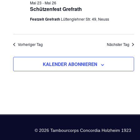
23.
und
Mai 23
-
Mai 26
Schützenfest Grefrath
Mai
Ansich
Festzelt Grefrath
Lüttenglehner Str. 49, Neuss
2026
Naviga
Vorheriger Tag
Nächster Tag
KALENDER ABONNIEREN
© 2026 Tambourcorps Concordia Holzheim 1923