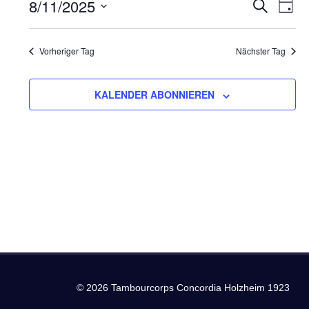
11.
8/11/2025
Ver
Verans
SUCHE
TAG
Datum
Ans
August
Suche
wählen.
Nav
Vorheriger Tag
Nächster Tag
2025
und
Ansich
KALENDER ABONNIEREN
Naviga
© 2026 Tambourcorps Concordia Holzheim 1923