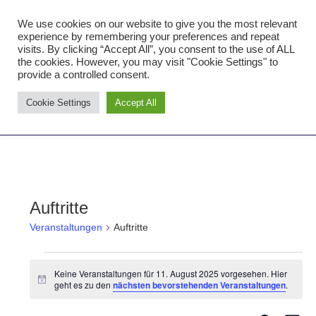
Zum
We use cookies on our website to give you the most relevant
Inhalt
Tambourcorps Concordia
experience by remembering your preferences and repeat
springen
visits. By clicking “Accept All”, you consent to the use of ALL
Holzheim 1923
the cookies. However, you may visit "Cookie Settings" to
provide a controlled consent.
Tambourcorps
Cookie Settings
Accept All
Concordia
NAVIGATION
Holzheim
1923
Auftritte
Veranstaltungen
Auftritte
Veranstaltungen
Keine Veranstaltungen für 11. August 2025 vorgesehen. Hier
Hinweis
geht es zu den
nächsten bevorstehenden Veranstaltungen
.
for