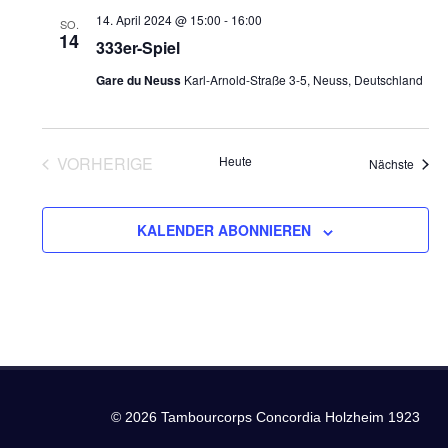
und
14. April 2024 @ 15:00
-
16:00
SO.
14
Ansich
333er-Spiel
Gare du Neuss
Karl-Arnold-Straße 3-5, Neuss, Deutschland
Naviga
VORHERIGE
Heute
Veran
Nächste
VERANSTALTUNGEN
KALENDER ABONNIEREN
© 2026 Tambourcorps Concordia Holzheim 1923