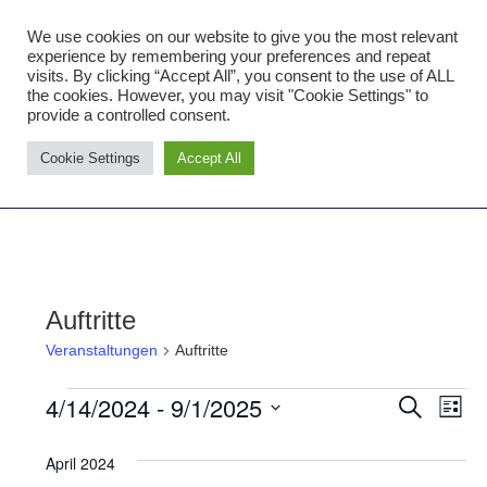
Zum
We use cookies on our website to give you the most relevant
Inhalt
Tambourcorps Concordia
experience by remembering your preferences and repeat
springen
visits. By clicking “Accept All”, you consent to the use of ALL
Holzheim 1923
the cookies. However, you may visit "Cookie Settings" to
provide a controlled consent.
Tambourcorps
Cookie Settings
Accept All
Concordia
NAVIGATION
Holzheim
1923
Auftritte
Veranstaltungen
Auftritte
4/14/2024
 - 
9/1/2025
Veranstaltungen
Ver
Verans
SUCHE
LISTE
Datum
Ans
Suche
April 2024
wählen.
Nav