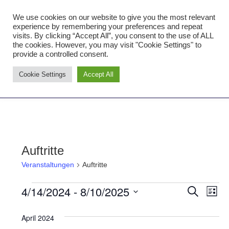
Zum
We use cookies on our website to give you the most relevant
Inhalt
Tambourcorps Concordia
experience by remembering your preferences and repeat
springen
visits. By clicking “Accept All”, you consent to the use of ALL
Holzheim 1923
the cookies. However, you may visit "Cookie Settings" to
provide a controlled consent.
Tambourcorps
Cookie Settings
Accept All
Concordia
NAVIGATION
Holzheim
1923
Auftritte
Veranstaltungen
Auftritte
4/14/2024
 - 
8/10/2025
Veranstaltungen
Ver
Verans
SUCHE
LISTE
Datum
Ans
Suche
April 2024
wählen.
Nav