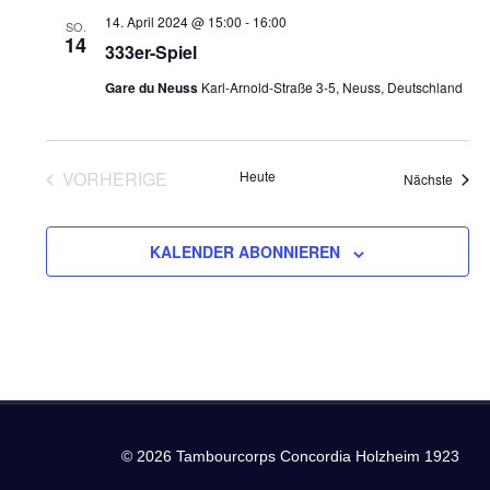
und
14. April 2024 @ 15:00
-
16:00
SO.
14
Ansich
333er-Spiel
Gare du Neuss
Karl-Arnold-Straße 3-5, Neuss, Deutschland
Naviga
VORHERIGE
Heute
Veran
Nächste
VERANSTALTUNGEN
KALENDER ABONNIEREN
© 2026 Tambourcorps Concordia Holzheim 1923