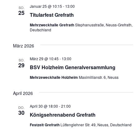
und
Januar 25 @ 10:15
-
13:00
SO.
25
Ansich
Titularfest Grefrath
Mehrzweckhalle Grefrath
Stephanusstraße, Neuss-Grefrath,
Naviga
Deutschland
März 2026
März 29 @ 10:45
-
13:00
SO.
29
BSV Holzheim Generalversammlung
Mehrzeweckhalle Holzheim
Maximillianstr. 6, Neuss
April 2026
April 30 @ 18:00
-
21:00
DO.
30
Königsehrenabend Grefrath
Festzelt Grefrath
Lüttenglehner Str. 49, Neuss, Deutschland