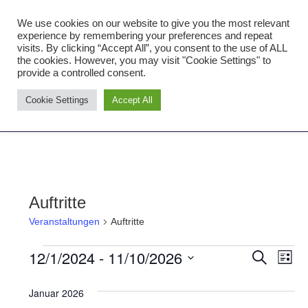
Zum
We use cookies on our website to give you the most relevant
Inhalt
Tambourcorps Concordia
experience by remembering your preferences and repeat
springen
visits. By clicking “Accept All”, you consent to the use of ALL
Holzheim 1923
the cookies. However, you may visit "Cookie Settings" to
provide a controlled consent.
Tambourcorps
Cookie Settings
Accept All
Concordia
NAVIGATION
Holzheim
1923
Auftritte
Veranstaltungen
Auftritte
12/1/2024
 - 
11/10/2026
Veranstaltungen
Ver
Verans
SUCHE
LISTE
Datum
Ans
Suche
Januar 2026
wählen.
Nav