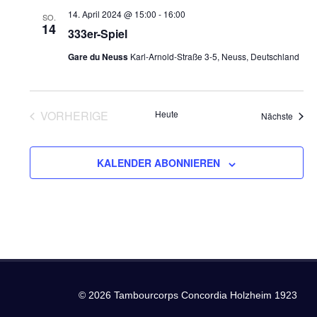
und
14. April 2024 @ 15:00
-
16:00
SO.
14
Ansich
333er-Spiel
Gare du Neuss
Karl-Arnold-Straße 3-5, Neuss, Deutschland
Naviga
VORHERIGE
Heute
Veran
Nächste
VERANSTALTUNGEN
KALENDER ABONNIEREN
© 2026 Tambourcorps Concordia Holzheim 1923