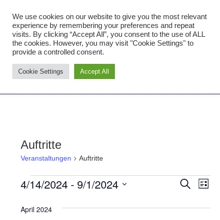
Zum
We use cookies on our website to give you the most relevant
Inhalt
Tambourcorps Concordia
experience by remembering your preferences and repeat
springen
visits. By clicking “Accept All”, you consent to the use of ALL
Holzheim 1923
the cookies. However, you may visit "Cookie Settings" to
provide a controlled consent.
Tambourcorps
Cookie Settings
Accept All
Concordia
NAVIGATION
Holzheim
1923
Auftritte
Veranstaltungen
Auftritte
4/14/2024
 - 
9/1/2024
Veranstaltungen
Ver
Verans
SUCHE
LISTE
Datum
Ans
Suche
April 2024
wählen.
Nav